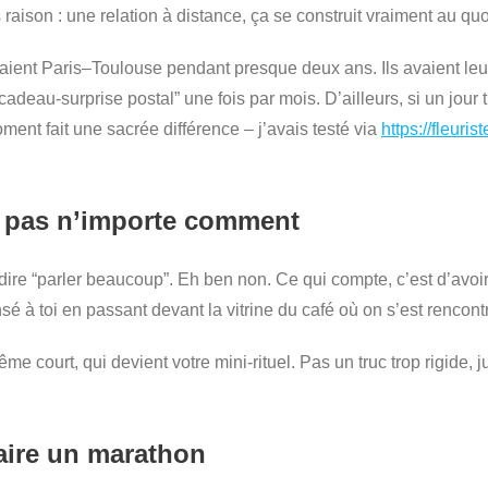
raison : une relation à distance, ça se construit vraiment au quo
aient Paris–Toulouse pendant presque deux ans. Ils avaient leur
 “cadeau-surprise postal” une fois par mois. D’ailleurs, si un jo
ent fait une sacrée différence – j’avais testé via
https://fleuri
is pas n’importe comment
e “parler beaucoup”. Eh ben non. Ce qui compte, c’est d’avoir 
 à toi en passant devant la vitrine du café où on s’est rencontré
me court, qui devient votre mini-rituel. Pas un truc trop rigid
faire un marathon