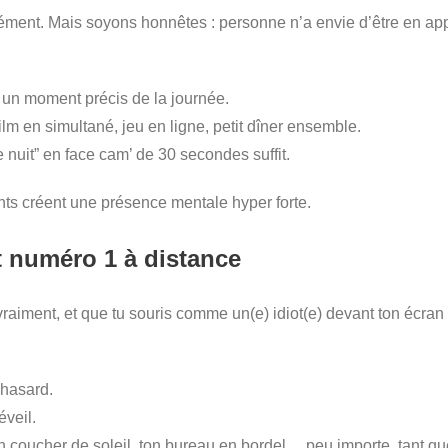
nément. Mais soyons honnêtes : personne n’a envie d’être en a
 un moment précis de la journée.
ilm en simultané, jeu en ligne, petit dîner ensemble.
nuit” en face cam’ de 30 secondes suffit.
nts créent une présence mentale hyper forte.
t numéro 1 à distance
raiment, et que tu souris comme un(e) idiot(e) devant ton écra
 hasard.
veil.
 un coucher de soleil, ton bureau en bordel… peu importe, tant que